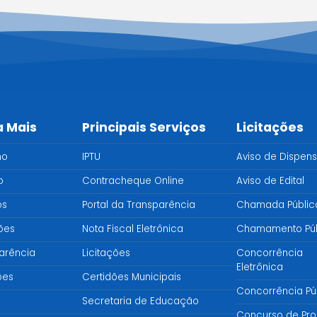
a Mais
Principais Serviços
Licitações
no
IPTU
Aviso de Dispen
o
Contracheque Online
Aviso de Edital
os
Portal da Transparência
Chamada Públic
ções
Nota Fiscal Eletrônica
Chamamento Púb
arência
Licitações
Concorrência
Eletrônica
ões
Certidões Municipais
Concorrência Pú
Secretaria de Educação
Concurso de Pro