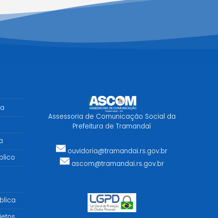
sa
Assessoria de Comunicação Social da
Prefeitura de Tramandaí
a
ouvidoria@tramandai.rs.gov.br
lico
ascom@tramandai.rs.gov.br
blica
jetos