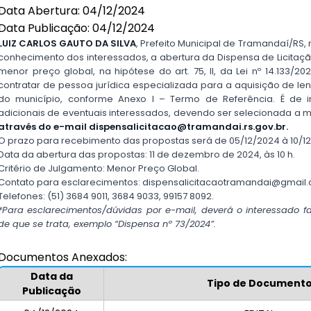
Data Abertura: 04/12/2024
Data Publicação: 04/12/2024
LUIZ CARLOS GAUTO DA SILVA
, Prefeito Municipal de Tramandaí/RS, 
conhecimento dos interessados, a abertura da Dispensa de Licitaçã
menor preço global, na hipótese do art. 75, II, da Lei nº 14.133/20
contratar de pessoa jurídica especializada para a aquisição de le
do município, conforme Anexo I – Termo de Referência. É de i
adicionais de eventuais interessados, devendo ser selecionada a m
através
do e-mail
dispensalicitacao@tramandai.rs.gov.br
.
O prazo para recebimento das propostas será de 05/12/2024 à 10/1
Data da abertura das propostas: 11 de dezembro de 2024, às 10 h.
Critério de Julgamento: Menor Preço Global.
Contato para esclarecimentos:
dispensalicitacao
tramandai@gmail
Telefones: (51) 3684 9011, 3684 9033, 99157 8092.
*Para esclarecimentos/dúvidas por e-mail, deverá o interessado f
de que se trata, exemplo “Dispensa nº 73/2024”.
Documentos Anexados:
Data da
Tipo de Document
Publicação