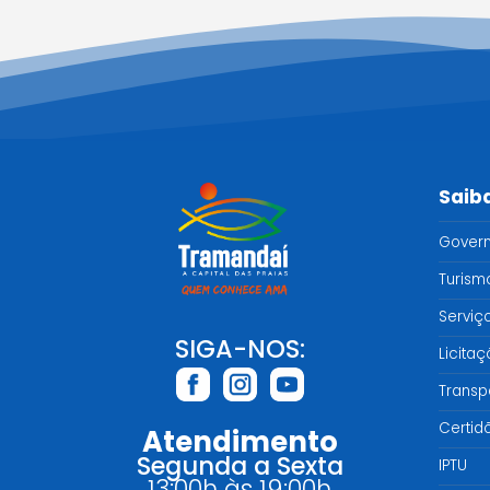
Saib
Gover
Turism
Serviç
SIGA-NOS:
Licita
Transp
Certid
Atendimento
Segunda a Sexta
IPTU
13:00h às 19:00h