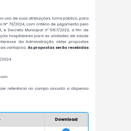
no uso de suas atribuições, torna público, para
o Nº 73/2024, com critério de julgamento pelo
21, e Decreto Municipal nº 5157/2023, a fim de
nçóis hospitalares para as unidades de saúde
nteresse da Administração obter propostas
ais vantajosa.
As propostas serão
recebid
as
2/2024.
.com
azer referência no campo assunto a dispensa
o
Download