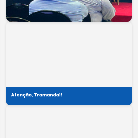
Tramandaí apresenta projeto de
modernização da iluminação pública em
eventos nacionais
Atenção, Tramandaí!