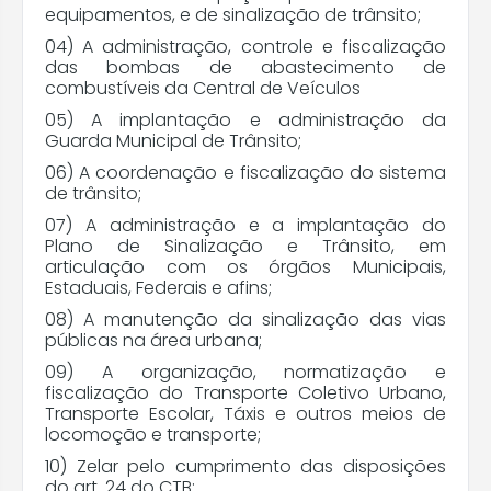
equipamentos, e de sinalização de trânsito;
Assessoria Especial do Prefeito
04) A administração, controle e fiscalização
das bombas de abastecimento de
combustíveis da Central de Veículos
Secretaria de Cultura e Economia Criativa
05) A implantação e administração da
Guarda Municipal de Trânsito;
Secretaria de Políticas Públicas para Mulheres
06) A coordenação e fiscalização do sistema
de trânsito;
Secretaria do Esporte
07) A administração e a implantação do
Plano de Sinalização e Trânsito, em
articulação com os órgãos Municipais,
Unidade Central de Controle Interno
Estaduais, Federais e afins;
08) A manutenção da sinalização das vias
Assessoria de Comunicação
públicas na área urbana;
09) A organização, normatização e
Secretaria do Bem-Estar Animal
fiscalização do Transporte Coletivo Urbano,
Transporte Escolar, Táxis e outros meios de
locomoção e transporte;
Secretaria Municipal de Direitos Humanos,
Igualdade Racial e Diversidade
10) Zelar pelo cumprimento das disposições
do art. 24 do CTB;