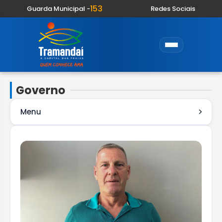
153
Guarda Municipal -
Redes Sociais
Governo
Menu
Gabinete do Prefeito
Gabinete do Vice Prefeito
PGM - Procuradoria Geral do Município
Secretaria de Administração