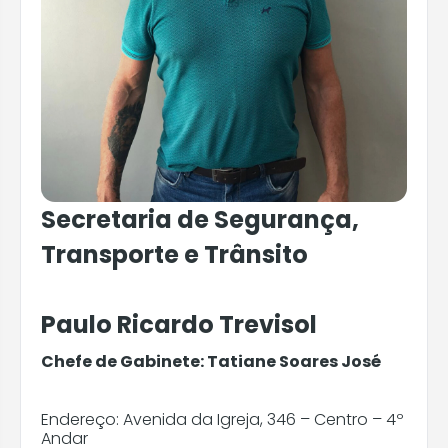
Secretaria de Fazenda
Secretaria de Obras e Serviços Urbanos
Secretaria da Saúde
Secretaria de Educação
Secretaria de Segurança,
Secretaria de Turismo
Transporte e Trânsito
Secretaria de Desenvolvimento e Assistência
Paulo Ricardo Trevisol
Social
Chefe de Gabinete: Tatiane Soares José
Secretaria da Zona Sul
Endereço: Avenida da Igreja, 346 – Centro – 4º
Secretaria de Meio Ambiente
Andar