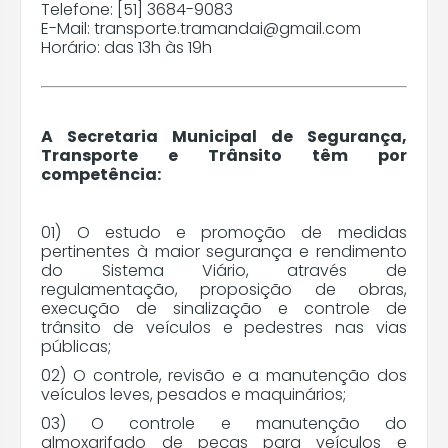
Telefone: [51] 3684-9083
E-Mail: transporte.tramandai@gmail.com
Secretaria de Planejamento e
Horário: das 13h às 19h
Desenvolvimento
Secretaria de Indústria e Comércio
A Secretaria Municipal de Segurança,
Transporte e Trânsito têm por
Secretaria de Pesca e Agricultura
competência:
Secretaria de Desenvolvimento, Inovação e
Tecnologia
01) O estudo e promoção de medidas
pertinentes à maior segurança e rendimento
do Sistema Viário, através de
Secretaria de Segurança, Transporte e
regulamentação, proposição de obras,
Trânsito
execução de sinalização e controle de
trânsito de veículos e pedestres nas vias
públicas;
Assessoria de Ações Institucionais e
02) O controle, revisão e a manutenção dos
Transparência
veículos leves, pesados e maquinários;
03) O controle e manutenção do
Contadoria Geral
almoxarifado de peças para veículos e