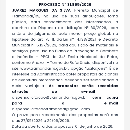
P
ROCESSO Nº
31.855
/202
6
JUAREZ MARQUES DA SILVA
, Prefeito Municipal de
Tramandaí/RS, no uso de suas atribuições, torna
público, para conhecimento dos interessados, a
abertura da Dispensa de Licitação Nº 80/2026, com
critério de julgamento pelo menor preço global, na
hipótese do art. 75, II, da Lei nº 14.133/2021, e Decreto
Municipal nº 5.157/2023, para aquisição de materiais e
serviços, para uso no Plano de Prevenção e Combate
a Incêndio – PPCI da 34ª Festa Nacional do Peixe,
conforme Anexo I – Termo de Referência, disponível no
site www.tramandai.rs.gov.br, opção “Licitações”. É de
interesse da Administração obter propostas adicionais
de eventuais interessados, devendo ser selecionada a
mais vantajosa.
As propostas serão
recebid
as
através
do e-mail
dispensalicitacao@tramandai.rs.gov.br
com cópia
para o e-mail
dispensalicitacao
tramandai@gmail.com.
O prazo para recebimento das propostas será dos
dias 27/05/2026 a 29/05/2026.
Data da abertura das propostas: 01 de junho de 2026,