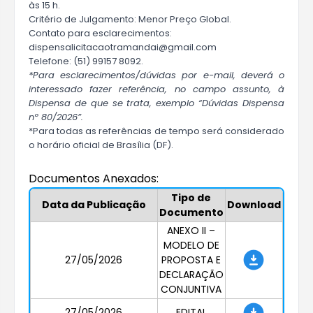
às 15 h.
Critério de Julgamento: Menor Preço Global.
Contato para esclarecimentos:
dispensalicitacao
tramandai@gmail.com
Telefone: (51) 99157 8092.
*
Para esclarecimentos/dúvidas por
e-mail,
deverá
o
interessado
faze
r
referência, no campo
assunto
,
à
Dispensa de que se trata,
exemplo
“
Dúvidas
Dispensa
nº
80
/
202
6
”
.
*Para todas as referências de tempo será considerado
o horário oficial de Brasília (DF).
Documentos Anexados:
Tipo de
Data da Publicação
Download
Documento
ANEXO II –
MODELO DE
27/05/2026
PROPOSTA E
DECLARAÇÃO
CONJUNTIVA
27/05/2026
EDITAL