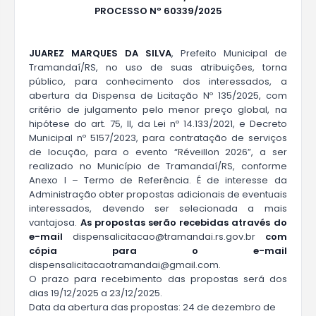
P
ROCESSO Nº
60339
/2025
JUAREZ MARQUES DA SILVA
, Prefeito Municipal de
Tramandaí/RS, no uso de suas atribuições, torna
público, para conhecimento dos interessados, a
abertura da Dispensa de Licitação Nº 135/2025, com
critério de julgamento pelo menor preço global, na
hipótese do art. 75, II, da Lei nº 14.133/2021, e Decreto
Municipal nº 5157/2023, para contratação de serviços
de locução, para o evento “Réveillon 2026”, a ser
realizado no Município de Tramandaí/RS, conforme
Anexo I – Termo de Referência. É de interesse da
Administração obter propostas adicionais de eventuais
interessados, devendo ser selecionada a mais
vantajosa.
As propostas serão
recebid
as
através
do
e-mail
dispensalicitacao@tramandai.rs.gov.br
com
cópia para o e-mail
dispensalicitacao
tramandai@gmail.com.
O prazo para recebimento das propostas será dos
dias 19/12/2025 a 23/12/2025.
Data da abertura das propostas: 24 de dezembro de