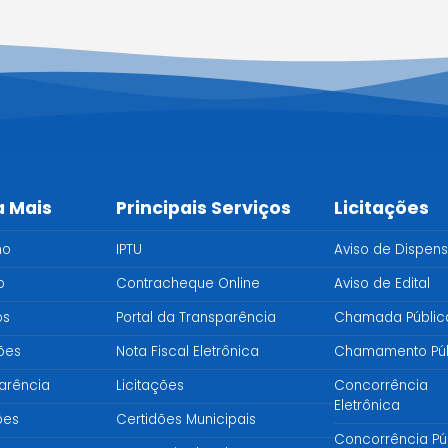
a Mais
Principais Serviços
Licitações
no
IPTU
Aviso de Dispen
o
Contracheque Online
Aviso de Edital
os
Portal da Transparência
Chamada Públic
ções
Nota Fiscal Eletrônica
Chamamento Púb
arência
Licitações
Concorrência
Eletrônica
ões
Certidões Municipais
Concorrência Pú