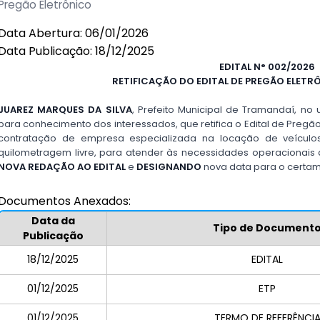
Pregão Eletrônico
Data Abertura: 06/01/2026
Data Publicação: 18/12/2025
EDITAL N° 002/2026
RETIFICAÇÃO DO EDITAL DE PREGÃO ELETRÔ
JUAREZ MARQUES
DA SILVA
, Prefeito Municipal de Tramandaí, no u
para conhecimento dos interessados, que retifica o Edital de Pregão
contratação de empresa especializada na locação de veículo
quilometragem livre, para atender às necessidades operacionais d
NOVA REDAÇÃO AO EDITAL
e
DESIGNANDO
nova data para o certam
Documentos Anexados:
Data da
Tipo de Document
Publicação
18/12/2025
EDITAL
01/12/2025
ETP
01/12/2025
TERMO DE REFERÊNCI