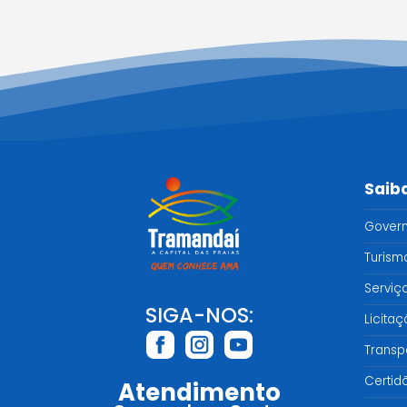
Saib
Gover
Turism
Serviç
SIGA-NOS:
Licita
Transp
Certid
Atendimento