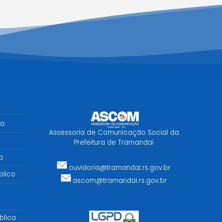
sa
Assessoria de Comunicação Social da
Prefeitura de Tramandaí
a
ouvidoria@tramandai.rs.gov.br
lico
ascom@tramandai.rs.gov.br
blica