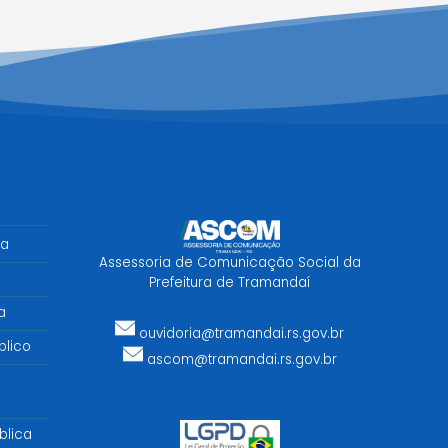
sa
Assessoria de Comunicação Social da
Prefeitura de Tramandaí
a
ouvidoria@tramandai.rs.gov.br
lico
ascom@tramandai.rs.gov.br
blica