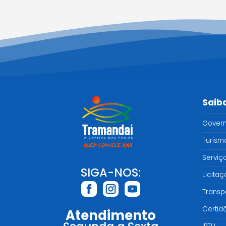
Saib
Gover
Turism
Serviç
SIGA-NOS:
Licita
Transp
Certid
Atendimento