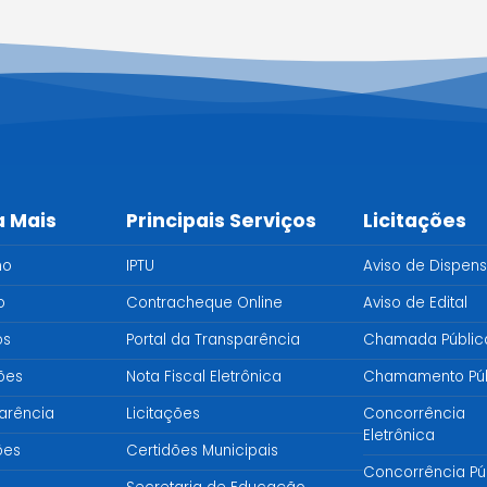
a Mais
Principais Serviços
Licitações
no
IPTU
Aviso de Dispen
o
Contracheque Online
Aviso de Edital
os
Portal da Transparência
Chamada Públic
ções
Nota Fiscal Eletrônica
Chamamento Púb
arência
Licitações
Concorrência
Eletrônica
ões
Certidões Municipais
Concorrência Pú