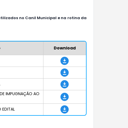
tilizados no Canil Municipal e na rotina da
o
Download
A
O DE IMPUGNAÇÃO AO
 EDITAL