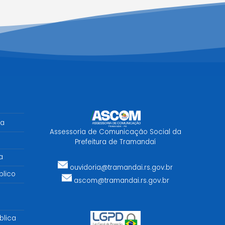
sa
Assessoria de Comunicação Social da
Prefeitura de Tramandaí
a
ouvidoria@tramandai.rs.gov.br
lico
ascom@tramandai.rs.gov.br
blica