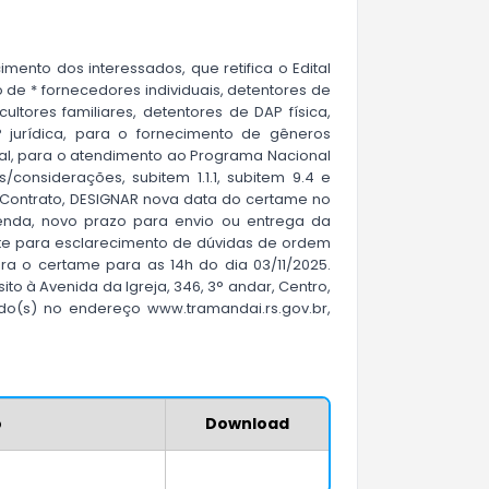
mento dos interessados, que retifica o Edital
de * fornecedores individuais, detentores de
ltores familiares, detentores de DAP física,
 jurídica, para o fornecimento de gêneros
ural, para o atendimento ao Programa Nacional
/considerações, subitem 1.1.1, subitem 9.4 e
de Contrato, DESIGNAR nova data do certame no
enda, novo prazo para envio ou entrega da
ite para esclarecimento de dúvidas de ordem
a o certame para as 14h do dia 03/11/2025.
ito à Avenida da Igreja, 346, 3° andar, Centro,
o(s) no endereço www.tramandai.rs.gov.br,
o
Download