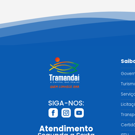
Saib
Gover
Turism
Serviç
SIGA-NOS:
Licita
Transp
Certid
Atendimento