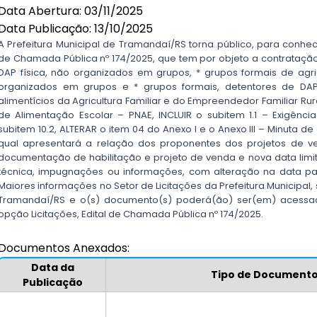
Data Abertura: 03/11/2025
Data Publicação: 13/10/2025
A Prefeitura Municipal de Tramandaí/RS torna público, para conheci
de Chamada Pública nº 174/2025, que tem por objeto a contratação 
DAP física, não organizados em grupos, * grupos formais de agricu
organizados em grupos e * grupos formais, detentores de DAP
alimentícios da Agricultura Familiar e do Empreendedor Familiar R
de Alimentação Escolar – PNAE, INCLUIR o subitem 1.1 – Exigências
subitem 10.2, ALTERAR o item 04 do Anexo I e o Anexo III – Minuta 
qual apresentará a relação dos proponentes dos projetos de v
documentação de habilitação e projeto de venda e nova data lim
técnica, impugnações ou informações, com alteração na data par
Maiores informações no Setor de Licitações da Prefeitura Municipal, s
Tramandaí/RS e o(s) documento(s) poderá(ão) ser(em) acessad
opção Licitações,
Edital de Chamada Pública nº 174/2025
.
Documentos Anexados:
Data da
Tipo de Document
Publicação