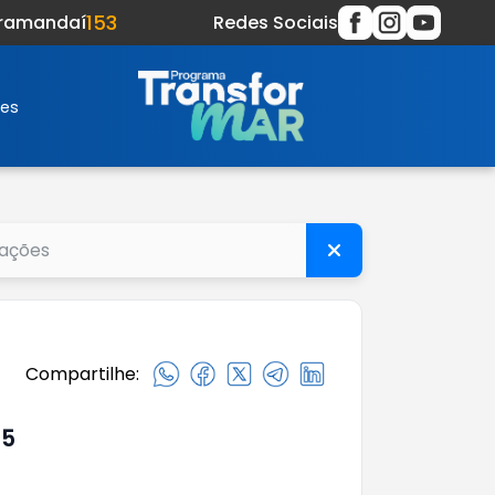
153
Tramandaí
Redes Sociais
res
Compartilhe:
25