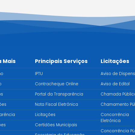
a Mais
Principais Serviços
Licitações
no
IPTU
Aviso de Dispen
o
Contracheque Online
Aviso de Edital
os
Portal da Transparência
Chamada Públic
ções
Nota Fiscal Eletrônica
Chamamento Púb
arência
Licitações
Concorrência
Eletrônica
ões
Certidões Municipais
Concorrência Pú