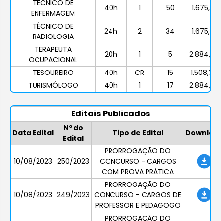
TÉCNICO DE
40h
1
50
1.675,10
ENFERMAGEM
TÉCNICO DE
24h
2
34
1.675,10
RADIOLOGIA
TERAPEUTA
20h
1
5
2.884,29
OCUPACIONAL
TESOUREIRO
40h
CR
15
1.508,38
TURISMÓLOGO
40h
1
17
2.884,29
Editais Publicados
Nº do
Data Edital
Tipo de Edital
Downloa
Edital
PRORROGAÇÃO DO
10/08/2023
250/2023
CONCURSO - CARGOS
COM PROVA PRÁTICA
PRORROGAÇÃO DO
10/08/2023
249/2023
CONCURSO - CARGOS DE
PROFESSOR E PEDAGOGO
PRORROGAÇÃO DO