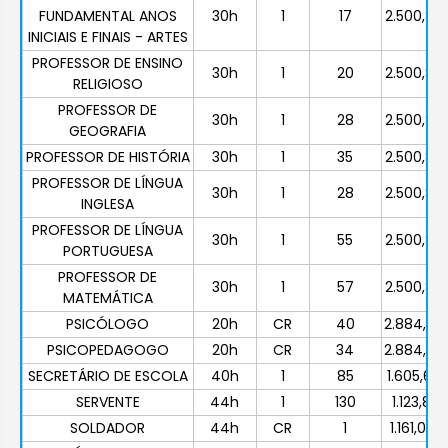
FUNDAMENTAL ANOS
30h
1
17
2.500,83
INICIAIS E FINAIS - ARTES
PROFESSOR DE ENSINO
30h
1
20
2.500,83
RELIGIOSO
PROFESSOR DE
30h
1
28
2.500,83
GEOGRAFIA
PROFESSOR DE HISTÓRIA
30h
1
35
2.500,83
PROFESSOR DE LÍNGUA
30h
1
28
2.500,83
INGLESA
PROFESSOR DE LÍNGUA
30h
1
55
2.500,83
PORTUGUESA
PROFESSOR DE
30h
1
57
2.500,83
MATEMÁTICA
PSICÓLOGO
20h
CR
40
2.884,29
PSICOPEDAGOGO
20h
CR
34
2.884,29
SECRETÁRIO DE ESCOLA
40h
1
85
1.605,63
SERVENTE
44h
1
130
1.123,81
SOLDADOR
44h
CR
1
1.161,04