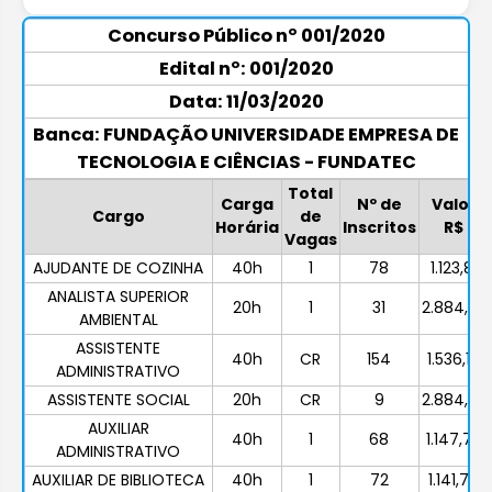
Concurso Público nº 001/2020
Edital nº: 001/2020
Data: 11/03/2020
Banca: FUNDAÇÃO UNIVERSIDADE EMPRESA DE
TECNOLOGIA E CIÊNCIAS - FUNDATEC
Total
Carga
Nº de
Valor
Cargo
de
Horária
Inscritos
R$
Vagas
AJUDANTE DE COZINHA
40h
1
78
1.123,81
ANALISTA SUPERIOR
20h
1
31
2.884,29
AMBIENTAL
ASSISTENTE
40h
CR
154
1.536,16
ADMINISTRATIVO
ASSISTENTE SOCIAL
20h
CR
9
2.884,29
AUXILIAR
40h
1
68
1.147,72
ADMINISTRATIVO
AUXILIAR DE BIBLIOTECA
40h
1
72
1.141,74