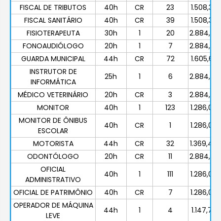
FISCAL DE TRIBUTOS
40h
CR
23
1.508,38
FISCAL SANITÁRIO
40h
CR
39
1.508,38
FISIOTERAPEUTA
30h
1
20
2.884,29
FONOAUDIÓLOGO
20h
1
7
2.884,29
GUARDA MUNICIPAL
44h
CR
72
1.605,63
INSTRUTOR DE
25h
1
6
2.884,29
INFORMÁTICA
MÉDICO VETERINÁRIO
20h
CR
3
2.884,29
MONITOR
40h
1
123
1.286,07
MONITOR DE ÔNIBUS
40h
CR
1
1.286,07
ESCOLAR
MOTORISTA
44h
CR
32
1.369,44
ODONTÓLOGO
20h
CR
11
2.884,29
OFICIAL
40h
1
111
1.286,07
ADMINISTRATIVO
OFICIAL DE PATRIMÔNIO
40h
CR
7
1.286,07
OPERADOR DE MÁQUINA
44h
1
4
1.147,72
LEVE