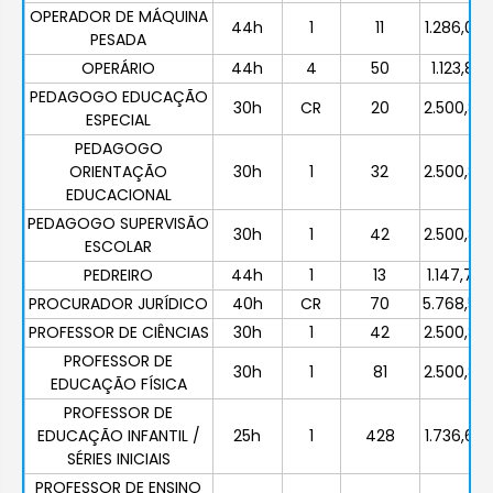
OPERADOR DE MÁQUINA
44h
1
11
1.286,07
PESADA
OPERÁRIO
44h
4
50
1.123,81
PEDAGOGO EDUCAÇÃO
30h
CR
20
2.500,83
ESPECIAL
PEDAGOGO
ORIENTAÇÃO
30h
1
32
2.500,83
EDUCACIONAL
PEDAGOGO SUPERVISÃO
30h
1
42
2.500,83
ESCOLAR
PEDREIRO
44h
1
13
1.147,72
PROCURADOR JURÍDICO
40h
CR
70
5.768,58
PROFESSOR DE CIÊNCIAS
30h
1
42
2.500,83
PROFESSOR DE
30h
1
81
2.500,83
EDUCAÇÃO FÍSICA
PROFESSOR DE
EDUCAÇÃO INFANTIL /
25h
1
428
1.736,69
SÉRIES INICIAIS
PROFESSOR DE ENSINO