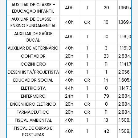
AUXILIAR DE CLASSE -
40h
1
20
1.369,44
EDUCAÇÃO INFANTIL
AUXILIAR DE CLASSE -
40h
CR
16
1.369,44
ENSINO FUNDAMENTAL
AUXILIAR DE SAÚDE
40h
1
10
1.161,04
BUCAL
AUXILIAR DE VETERINÁRIO
40h
1
3
1.161,04
CONTADOR
20h
1
23
2.884,29
COZINHEIRO
40h
1
11
1.141,74
DESENHISTA/PROJETISTA
40h
1
1
2.056,24
EDUCADOR SOCIAL
40h
CR
14
1.605,63
ELETRICISTA
44h
1
8
1.147,72
ENFERMEIRO
24h
1
79
2.884,29
ENGENHEIRO ELÉTRICO
20h
CR
8
2.884,29
FARMACÊUTICO
20h
CR
11
2.884,29
FISCAL AMBIENTAL
40h
1
13
1.508,38
FISCAL DE OBRAS E
40h
1
42
1.508,38
POSTURAS